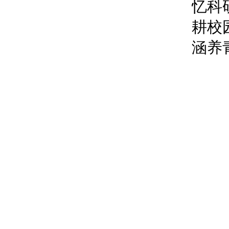
忆科
耕校
涵养