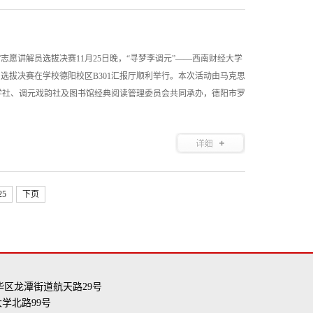
志愿讲解员选拔决赛11月25日晚，“寻梦李调元”——西南财经大学
员选拔决赛在学校德阳校区B301汇报厅顺利举行。本次活动由马克思
学社、调元戏韵社及图书馆经典阅读管理委员会共同承办，德阳市罗
25
下页
华区龙潭街道航天路29号
学北路99号