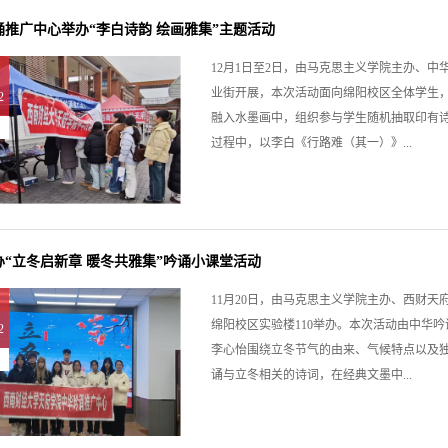
诵推广中心举办“李白诗韵 绘画雅集”主题活动
12月1日至2日，由马克思主义学院主办、中
业街开展，本次活动面向绵阳校区全体学生，
2
融入水墨画中，组织参与学生随机抽取印有
过程中，以李白《行路难（其一）》...
办“立冬启新章 暖冬共雅集”吟诵小课堂活动
11月20日，由马克思主义学院主办、西财天
绵阳校区实验楼110举办。本次活动由中华吟
2
李心怡围绕立冬节气的由来、气候特点以及
诵与立冬相关的诗词，在经典文墨中...