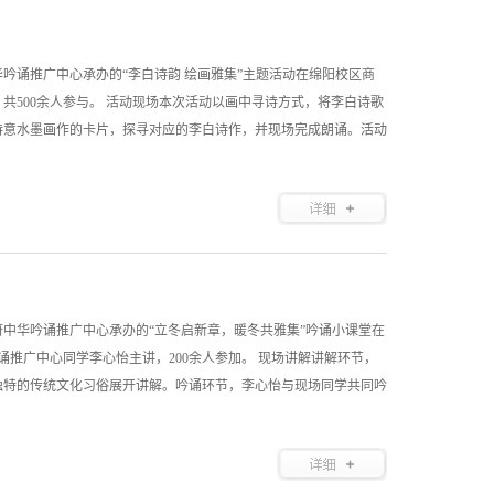
华吟诵推广中心承办的“李白诗韵 绘画雅集”主题活动在绵阳校区商
共500余人参与。 活动现场本次活动以画中寻诗方式，将李白诗歌
诗意水墨画作的卡片，探寻对应的李白诗作，并现场完成朗诵。活动
府中华吟诵推广中心承办的“立冬启新章，暖冬共雅集”吟诵小课堂在
诵推广中心同学李心怡主讲，200余人参加。 现场讲解讲解环节，
独特的传统文化习俗展开讲解。吟诵环节，李心怡与现场同学共同吟