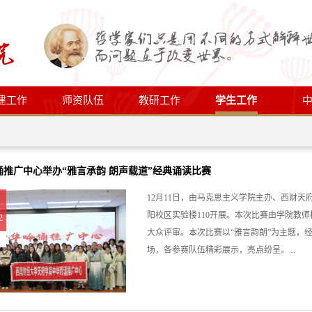
建工作
师资队伍
教研工作
学生工作
诵推广中心举办“雅言承韵 朗声载道”经典诵读比赛
12月11日，由马克思主义学院主办、西财天
阳校区实验楼110开展。本次比赛由学院教
2
大众评审。本次比赛以“雅言韵朗”为主题，
场，各参赛队伍精彩展示，亮点纷呈。...