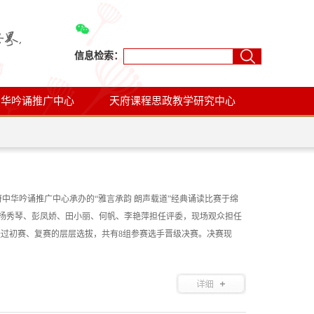
信息检索：
中华吟诵推广中心
天府课程思政教学研究中心
府中华吟诵推广中心承办的“雅言承韵 朗声载道”经典诵读比赛于绵
师杨秀琴、彭凤娇、田小丽、何帆、李艳萍担任评委，现场观众担任
经过初赛、复赛的层层选拔，共有8组参赛选手晋级决赛。决赛现